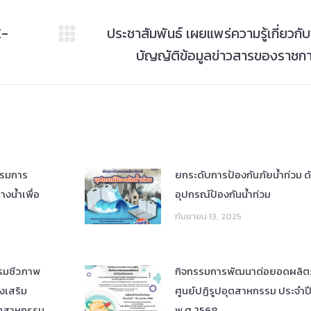
E-
ประชาสัมพันธ์ เผยแพร่ความรู้เกี่ยวก
Next
บัญญัติข้อมูลข่าวสารของราชก
post:
รรมการ
ยกระดับการป้องกันภัยน้ำท่วม 
งน้ำเพื่อ
อุปกรณ์ป้องกันน้ำท่วม
กันยายน 13, 2025
รมชีวภาพ
กิจกรรมการพัฒนาต่อยอดผลิตภ
งเสริม
ศูนย์ปฏิรูปอุตสาหกรรม ประจำ
ุตสาหกรรม
พ.ศ.2568