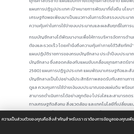
ยุทธศาสตร์ชาติ แผนแม่บทภายใต้ยุทธศาสตร์ชาติ แผนพั
แผนการปฏิรูปประเทศ เป้าหมายการพัฒนาที่ยั่งยืน นโ
เศรษฐกิจพอเพียงมาเป็นแนวทางในการจัดสรรงบประมาณ โ
ความคุ้มค่าในการใช้จ่ายงบประมาณและผลสัมฤทธิ์ในการบ
กรมบัญชีกลางได้พัฒนางานเพื่อให้การบริหารจัดการด้านกา
ต้องและรวดเร็ว โดยคำนึงถึงความคุ้มค่าภายใต้วิสัยทัศน์
แผนปฏิบัติราชการของกรมบัญชีกลาง ประจำปีงบประมาณ พ
บัญชีกลาง ซึ่งสอดคล้องกับแผนขับเคลื่อนยุทธศาสตร์ชาติ
2580) แผนการปฏิรูปประเทศ แผนพัฒนาเศรษฐกิจและสังคมแ
บัญชีกลางเป็นไปอย่างมีประสิทธิภาพสอดรับกับสถานการณ์ท
ดูแล ควบคุมการใช้จ่ายเงินงบประมาณของแผ่นดิน พร้อมท
สามารถดำเนินการได้อย่างถูกต้อง โปร่งใสและสามารถตรว
ทางเศรษฐกิจสังคม สิ่งแวดล้อม และเทคโนโลยีที่เปลี่ยนแป
สะดวก รวดเร็ว สนับสนุนการเจริญเติบโตทางเศรษฐกิจของปร
ความเป็นส่วนตัวของคุณคือสิ่งสำคัญสำหรับเรา เราต้องการข้อมูลของคุณเพีย
ปีงบประมาณ พ.ศ. 2566 จะเป็นการรายงานในภาพรวมการรั
ใช้จ่ายบุคลากร เพื่อให้ได้ทราบถึงสถานการณ์การบริหารการ