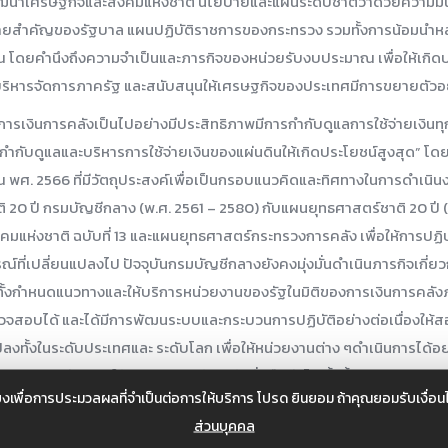
ฒนาเศรษฐกิจและสังคมแห่งชาติ นโยบายและแผนระดับชาติว่าด้วยความมั่
ยบายสำคัญของรัฐบาล แผนปฏิบัติราชการของกระทรวง รวมทั้งการน้อมนำ
ดยคำนึงถึงความจำเป็นและภารกิจของหน่วยรับงบประมาณ เพื่อให้เกิดป
ริหารจัดการภาครัฐ และสนับสนุนให้เศรษฐกิจของประเทศมีการขยายตัวอย่
รเงินการคลังเป็นไปอย่างมีประสิทธิภาพมีการกำกับดูแลการใช้จ่ายเงินทุ
”กำกับดูแลและบริหารการใช้จ่ายเงินของแผ่นดินให้เกิดประโยชน์สูงสุด” โดย
ศ. 2566 ที่มีวัตถุประสงค์เพื่อเป็นกรอบแนวคิดและทิศทางในการดำเนิ
 20 ปี กรมบัญชีกลาง (พ.ศ. 2561 – 2580) กับแผนยุทธศาสตร์ชาติ 20 ปี (
ห่งชาติ ฉบับที่ 13 และแผนยุทธศาสตร์กระทรวงการคลัง เพื่อให้การปฏิ
ี่เปลี่ยนแปลงไป ปัจจุบันกรมบัญชีกลางยังคงมุ่งมั่นดำเนินภารกิจเกี่ย
ั้งกำหนดแนวทางและให้บริการหน่วยงานของรัฐในมิติของการเงินการคลังภาค
จสอบได้ และได้มีการพัฒนระบบและกระบวนการปฏิบัติอย่างต่อเนื่องให้ส
ลงทั้งในระดับประเทศและ ระดับโลก เพื่อให้หน่วยงานต่าง ๆดำเนินการได้อย
ะเทศ ส่งเสริมให้ประเทศชาติก้าวหน้ายั่งยืนต่อไป ทั้งนี้ รายงานสถิติก
งเพื่อการประมวลผลที่จำเป็นต่อการให้บริการ โปรด ยินยอม ถ้าคุณยอมรับเงื่
บจ่ายเงินงบประมาณ เงินนอกงบประมาณ ฐานะการคลัง การจัดซื้อจัดจ้าง
ส่วนบุคคล
ใช้จ่ายเงินของแผ่นดินในมิติต่าง ๆ และเพื่อให้ผู้สนใจได้ศึกษาและนำข้อมู