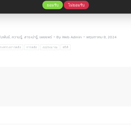
ยอมรับ
ไม่ยอมรับ
มพันธ์
,
ความรู้
,
สาระน่ารู้
,
เผยแพร่
By
Web Admin
พฤษภาคม 8, 2024
ระทรวงการคลัง
การคลัง
งบประมาณ
สถิติ