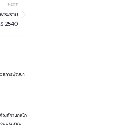
NEXT
ับพระราช
าร 2540
ด้วยการพัฒนา
ัณฑ์ผ่านกลไก
ปีงบประมาณ