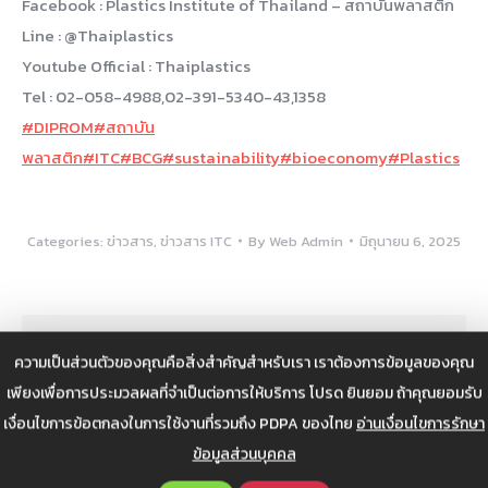
Facebook : Plastics Institute of Thailand – สถาบันพลาสติก
Line : @Thaiplastics
Youtube Official : Thaiplastics
Tel : 02-058-4988,02-391-5340-43,1358
#DIPROM
#สถาบัน
พลาสติก
#ITC
#BCG
#sustainability
#bioeconomy
#Plastics
Categories:
ข่าวสาร
,
ข่าวสาร ITC
By
Web Admin
มิถุนายน 6, 2025
Author:
Web Admin
ความเป็นส่วนตัวของคุณคือสิ่งสำคัญสำหรับเรา เราต้องการข้อมูลของคุณ
เพียงเพื่อการประมวลผลที่จำเป็นต่อการให้บริการ โปรด ยินยอม ถ้าคุณยอมรับ
เงื่อนไขการข้อตกลงในการใช้งานที่รวมถึง PDPA ของไทย
อ่านเงื่อนไขการรักษา
ข้อมูลส่วนบุคคล