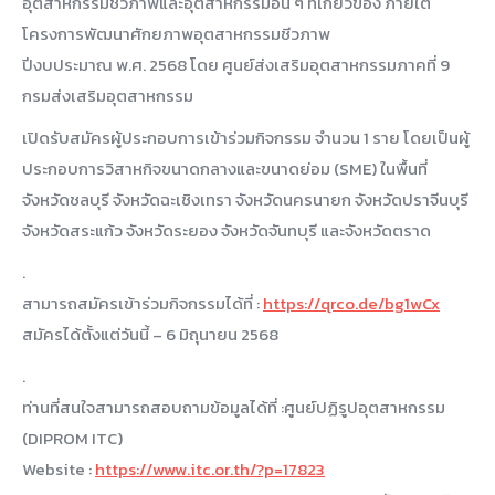
อุตสาหกรรมชีวภาพและอุตสาหกรรมอื่น ๆ ที่เกี่ยวข้อง ภายใต้
โครงการพัฒนาศักยภาพอุตสาหกรรมชีวภาพ
ปีงบประมาณ พ.ศ. 2568 โดย ศูนย์ส่งเสริมอุตสาหกรรมภาคที่ 9
กรมส่งเสริมอุตสาหกรรม
เปิดรับสมัครผู้ประกอบการเข้าร่วมกิจกรรม จำนวน 1 ราย โดยเป็นผู้
ประกอบการวิสาหกิจขนาดกลางและขนาดย่อม (SME) ในพื้นที่
จังหวัดชลบุรี จังหวัดฉะเชิงเทรา จังหวัดนครนายก จังหวัดปราจีนบุรี
จังหวัดสระแก้ว จังหวัดระยอง จังหวัดจันทบุรี และจังหวัดตราด
.
สามารถสมัครเข้าร่วมกิจกรรมได้ที่ :
https://qrco.de/bg1wCx
สมัครได้ตั้งแต่วันนี้ – 6 มิถุนายน 2568
.
ท่านที่สนใจสามารถสอบถามข้อมูลได้ที่ :ศูนย์ปฏิรูปอุตสาหกรรม
(DIPROM ITC)
Website :
https://www.itc.or.th/?p=17823