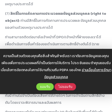
เหตุบางประการได้
(7)
สิทธิ์ในการคัดคานการประมวลผลข้อมูลส่วนบุคคล (right to
object)
: ท่านมีสิทธิ์ในการคัดคานการประมวลผล ข้อมูลส่วนบุคคล
ของท่านด้วยเหตุบางประการได้
ท่านสามารถติดต่อมายังเจ้าหน้าที่ DPO/เจ้าหน้าที่ฝ่ายของเราได้
เพื่อดำเนินการยื่นคำร้องขอดำเนินการตามสิทธิ์ข้างต้นได้ (ราย
ละเอียดการติดต่อปรากฏในหัวข้อ “ช่องทางการติดต่อ” ด้านล่างนี้)
ความเป็นส่วนตัวของคุณคือสิ่งสำคัญสำหรับเรา เราต้องการข้อมูลของคุณ
หรือ ท่านสามารถศึกษา รายละเอียดเงื่อนไข ขอยกเว้นการใช้สิทธิ์
เพียงเพื่อการประมวลผลที่จำเป็นต่อการให้บริการ โปรด ยินยอม ถ้าคุณยอมรับ
ต่างๆ ได้ที่
[link รายละเอียดของการใช้สิทธิ์*]
หรือท่านอาจศึกษา
เงื่อนไขการข้อตกลงในการใช้งานที่รวมถึง PDPA ของไทย
อ่านเงื่อนไขการรักษา
เพิ่มเติมได้ที่
[link ข้อมูลสำหรับเจ้าของข้อมูลส่วนบุคคล เช่น
ข้อมูลส่วนบุคคล
TDPG3.0, เว็บไซตกระทรวงดิจิทัลเพื่อเศรษฐกิจและสังคม
http://www.mdes.go.th
]
ยอมรับ
ไม่ยอมรับ
ทั้งนี้ ท่านไม่จำเป็นต้องเสียค่าใช้จ่ายใดๆ ในการดำเนินตามสิทธิ์ข้าง
ต้น โดยเราจะพิจารณาและแจ้งผลการ
พิจารณาตามคำร้องของท่านภายใน 30 วันนับแต่วันที่เราได้รับคำ