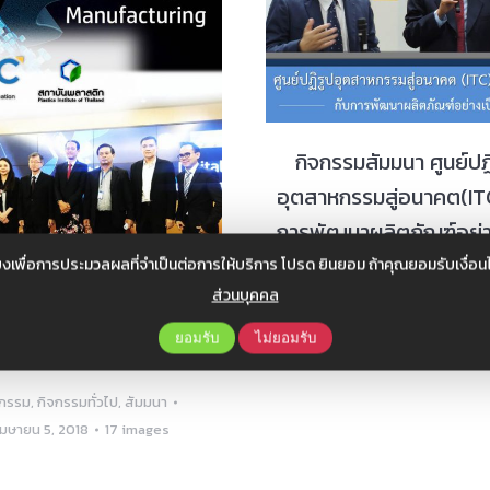
กิจกรรมสัมมนา ศูนย์ปฏ
อุตสาหกรรมสู่อนาคต(ITC
การพัฒนาผลิตภัณฑ์อย่า
ระบบ
งเพื่อการประมวลผลที่จำเป็นต่อการให้บริการ โปรด ยินยอม ถ้าคุณยอมรับเงื่
ส่วนบุคคล
กิจกรรม
,
สัมมนา
มีนาคม 16, 2
al Manufacturing By เม
20 images
ยอมรับ
ไม่ยอมรับ
รซิสเต็มส์ คอร์ปอเรชั่น
จกรรม
,
กิจกรรมทั่วไป
,
สัมมนา
เมษายน 5, 2018
17 images