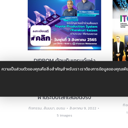
DIPROM ต้อนรับเทรนด์แห่ง
อนาคต 4.0 ถ่ายทอดองค์ความรู้
ความเป็นส่วนตัวของคุณคือสิ่งสำคัญสำหรับเรา เราต้องการข้อมูลของคุณเพีย
Low Cost Automation
Digit
(Karakuri) ภายใต้โมเดล BCG
โท
ผ่านระบบโลกเสมือนจริง
กิ
กิจกรรม
,
สัมมนา
,
อบรม
สิงหาคม 9, 2022
5 images