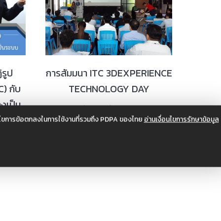
ิรูป
การสัมมนา ITC 3DEXPERIENCE
) กับ
TECHNOLOGY DAY
งเป็น
กิจกรรม
,
สัมมนา
ธันวาคม 14, 2017
อนไขการข้อตกลงในการใช้งานที่รวมถึง PDPA ของไทย
อ่านเงื่อนไขการรักษาข้อมูล
15 images
018