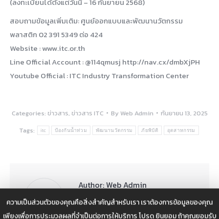
(ลงทะเบียนได้ตั้งแต่วันนี้ – 16 กันยายน 2568)
สอบถามข้อมูลเพิ่มเติม: ศูนย์ออกแบบและพัฒนานวัตกรรม
พลาสติก 02 391 5349 ต่อ 424
Website : www.itc.or.th
Line Official Account : @114qmusj http://nav.cx/dmbXjPH
Youtube Official : ITC Industry Transformation Center
Categories:
ข่าวสาร
,
ข่าวสาร ITC
By
Web Admin
กันยายน 13, 2025
Tags:
itc
ป้องกันน้ำท่วม
พัฒนานวัตกรรม
ภัยพิบัติ
อุตสาหกรรม
Author:
Web Admin
ความเป็นส่วนตัวของคุณคือสิ่งสำคัญสำหรับเรา เราต้องการข้อมูลของคุณ
เพียงเพื่อการประมวลผลที่จำเป็นต่อการให้บริการ โปรด ยินยอม ถ้าคุณยอมรับ