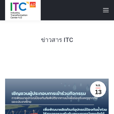
ข่าวสาร ITC
พ.ย.
13