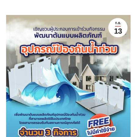
ก.ย.
13