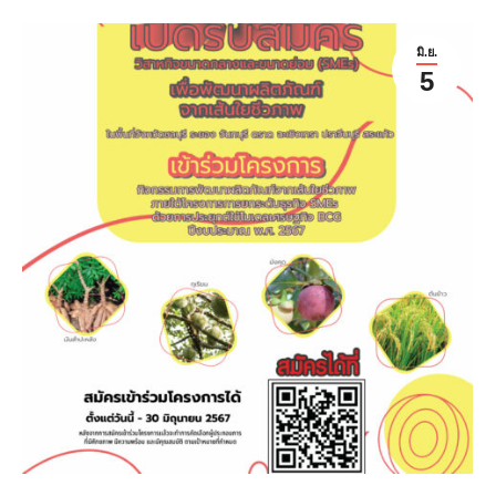
มิ.ย.
5