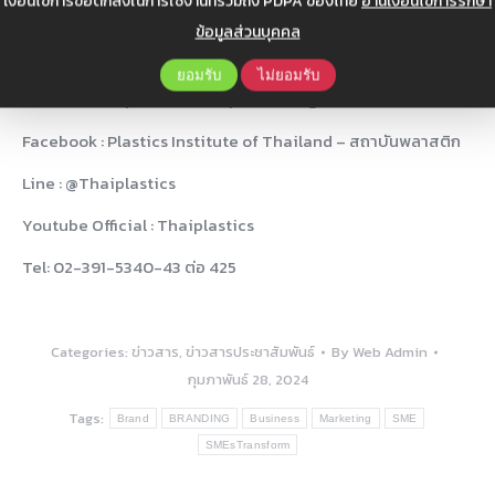
เงื่อนไขการข้อตกลงในการใช้งานที่รวมถึง PDPA ของไทย
อ่านเงื่อนไขการรักษา
.
ข้อมูลส่วนบุคคล
สอบถามข้อมูลเพิ่มเติม ติดต่อ ศูนย์อบรมฯ สถาบันพลาสติก
ยอมรับ
ไม่ยอมรับ
Website > https://www.thaiplastics.org/
Facebook : Plastics Institute of Thailand – สถาบันพลาสติก
Line : @Thaiplastics
Youtube Official : Thaiplastics
Tel: 02-391-5340-43 ต่อ 425
Categories:
ข่าวสาร
,
ข่าวสารประชาสัมพันธ์
By
Web Admin
กุมภาพันธ์ 28, 2024
Tags:
Brand
BRANDING
Business
Marketing
SME
SMEsTransform