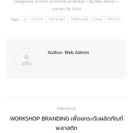
Categories:
ข่าวสาร
,
ข่าวสารประชาสัมพันธ์
By
Web Admin
เมษายน 20, 2024
Tags:
itc
ประกวด
วิทยาศาสตร์
วิทย์ติดเลนส์
อพวช.
โครงการ
Author:
Web Admin
Post
PREVIOUS
navigation
WORKSHOP BRANDING เพื่อยกระดับผลิตภัณฑ์
Previous
พลาสติก
post: