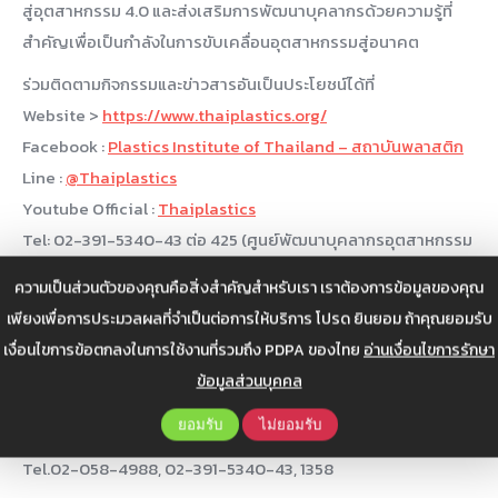
สู่อุตสาหกรรม 4.0 และส่งเสริมการพัฒนาบุคลากรด้วยความรู้ที่
สำคัญเพื่อเป็นกำลังในการขับเคลื่อนอุตสาหกรรมสู่อนาคต
ร่วมติดตามกิจกรรมและข่าวสารอันเป็นประโยชน์ได้ที่
Website >
https://www.thaiplastics.org/
Facebook :
Plastics Institute of Thailand – สถาบันพลาสติก
Line :
@Thaiplastics
Youtube Official :
Thaiplastics
Tel: 02-391-5340-43 ต่อ 425 (ศูนย์พัฒนาบุคลากรอุตสาหกรรม
พลาสติก)
ความเป็นส่วนตัวของคุณคือสิ่งสำคัญสำหรับเรา เราต้องการข้อมูลของคุณ
ติดตามข้อมูลดีๆ อันเป็นโยชน์ได้ที่
เพียงเพื่อการประมวลผลที่จำเป็นต่อการให้บริการ โปรด ยินยอม ถ้าคุณยอมรับ
Website :
www.itc.or.th
เงื่อนไขการข้อตกลงในการใช้งานที่รวมถึง PDPA ของไทย
อ่านเงื่อนไขการรักษา
Facebook :
ITC Industry Transformation Center
ข้อมูลส่วนบุคคล
Line Official Account : @114qmusj,
http://nav.cx/dmbXjPH
ยอมรับ
ไม่ยอมรับ
Youtube Official :
ITC Industry Transformation Center
Tel.02-058-4988, 02-391-5340-43, 1358