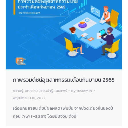
ภาพรวมดัชนีอุตสาหกรรมเดือนกันยายน 2565
ความรู้
,
บทความ
,
สาระน่ารู้
,
เผยแพร่
By
itcadmin
พฤศจิกายน 10, 2022
เดือนกันยายน ดัชนีผลผลิต เพิ่มขึ้น จากช่วงเดียวกันของปี
ก่อน (YoY) +3.36% โดยมีปัจจัย ดังนี้