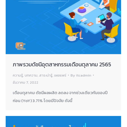
ภาพรวมดัชนีอุตสาหกรรมเดือนตุลาคม 2565
ความรู้
,
บทความ
,
สาระน่ารู้
,
เผยแพร่
By
itcadmin
ธันวาคม 7, 2022
เดือนตุลาคม ดัชนีผลผลิต ลดลง จากช่วงเดียวกันของปี
ก่อน (YoY) 3.71% โดยมีปัจจัย ดังนี้