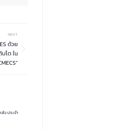
NEXT
ES ด้วย
ติบโต ใน
ACMECS”
คลัง ประจำ