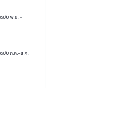
ฉบับ พ.ย. –
ฉบับ ก.ค.-ส.ค.