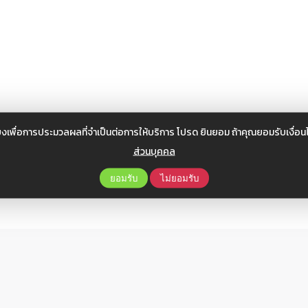
งเพื่อการประมวลผลที่จำเป็นต่อการให้บริการ โปรด ยินยอม ถ้าคุณยอมรับเงื่
ส่วนบุคคล
ทความ
,
สาระน่ารู้
,
เผยแพร่
By
itcadmin
มีนาคม 8, 2023
ยอมรับ
ไม่ยอมรับ
ตสาหกรรม
ดัชนี
ดัชนีอุตสาหกรรม
สำนักงานเศรษฐกิจอุตสาหกรรม
เศรษฐกิจอุตสาหก