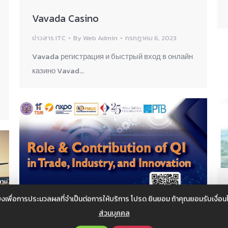
Vavada Casino
ข่าวสาร ITC
By
Web Admin
กรกฎาคม 6, 2023
Vavada регистрация и быстрый вход в онлайн
казино Vavad…
งเพื่อการประมวลผลที่จำเป็นต่อการให้บริการ โปรด ยินยอม ถ้าคุณยอมรับเงื่
ส่วนบุคคล
ประชาสัมพันธ์ เชิญชวนผู้ประกอบการร