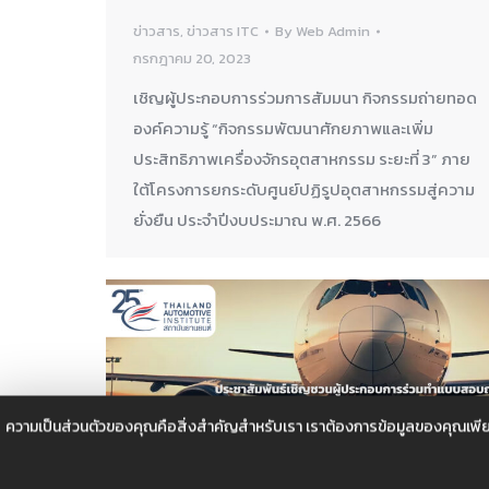
ข่าวสาร
,
ข่าวสาร ITC
By
Web Admin
กรกฎาคม 20, 2023
เชิญผู้ประกอบการร่วมการสัมมนา กิจกรรมถ่ายทอด
องค์ความรู้ “กิจกรรมพัฒนาศักยภาพและเพิ่ม
ประสิทธิภาพเครื่องจักรอุตสาหกรรม ระยะที่ 3” ภาย
ใต้โครงการยกระดับศูนย์ปฏิรูปอุตสาหกรรมสู่ความ
ยั่งยืน ประจำปีงบประมาณ พ.ศ. 2566
ความเป็นส่วนตัวของคุณคือสิ่งสำคัญสำหรับเรา เราต้องการข้อมูลของคุณเพีย