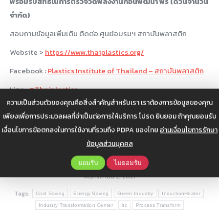
พร้อมรับสิทธิ์ในการตรวจวัดพลังงานก่อนพัฒนา ฟรี (ด่วนจำนวน
จำกัด)
สอบถามข้อมูลเพิ่มเติม ติดต่อ ศูนย์อบรมฯ สถาบันพลาสติก
Website >
https://www.thaiplastics.org/
Facebook :
Plastics Institute of Thailand – สถาบันพลาสติก
Line :
@Thaiplastics
ความเป็นส่วนตัวของคุณคือสิ่งสำคัญสำหรับเรา เราต้องการข้อมูลของคุณ
Youtube Official :
Thaiplastics
เพียงเพื่อการประมวลผลที่จำเป็นต่อการให้บริการ โปรด ยินยอม ถ้าคุณยอมรับ
Tel: 02-391-5340-4 ต่อ 425
เงื่อนไขการข้อตกลงในการใช้งานที่รวมถึง PDPA ของไทย
อ่านเงื่อนไขการรักษา
ข้อมูลส่วนบุคคล
ยอมรับ
ไม่ยอมรับ
Categories:
ข่าวสาร
,
ข่าวสารประชาสัมพันธ์
By
Web Admin
พฤศจิกายน 2, 2021
Tags:
Cost Saving
Energy Saving
Green Industry
InductionHeater
Industry Transformation Center
itc
Process Transform