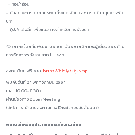
– ท่อน้ำร้อน
– ตัวอย่างการลดผลกระทบสิ่งแวดล้อม และการสนับสนุนการพัฒ
นาฯ
– Q&A เชิงลึก เพื่อแนวทางสำหรับการพัฒนา
*วิทยากรโดยทีมพัฒนาจากสถาบันพลาสติก และผู้เชี่ยวชาญด้าน
การจัดการพลังงานจาก ii Tech
ลงทะเบียน ฟรี! >>>
https://bit.ly/31jJSmp
พบกันวันที่ 24 พฤศจิกายน 2564
เวลา 10.00-11.30 น.
ผ่านช่องทาง Zoom Meeting
(link การเข้างานส่งผ่านทาง Email ก่อนวันสัมมนา)
พิเศษ สำหรับผู้ประกอบการที่ลงทะเบียน