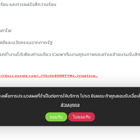
ร้อน และการแผ่รังสีความร้อน
นค่าไฟ
โลยีและนวัตกรรมจากภาครัฐ
ารถทำงานได้เพียงท่านเดียว ร่วมพาทีมงานคุณภาพของท่านเข้าอบรมรับสิท
://docs.google.com/…/13jchh85MNYYMy…/viewform…
3jchh85MNYYMy…/viewform…
งเพื่อการประมวลผลที่จำเป็นต่อการให้บริการ โปรด ยินยอม ถ้าคุณยอมรับเงื่
ส่วนบุคคล
ยอมรับ
ไม่ยอมรับ