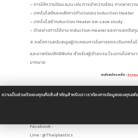
– การให้ความร้อน แบบ เช่น การนำความร้อน, การพาความ
– เทคโนโลยีและหลักการทำงานของ Induction Heater
– เทคโนโลยี Induction Heater และ case study
– ตัวอย่างการใช้งาน Induction Heater และการลดต้นทุ
4. กลไกการสนับสนุนผู้ประกอบการในการยกระดับเทคโน
และมาพร้อมสิทธิพิเศษ สำหรับผู้เข้าอบรม โรงงานไม่สาม
มากมาย
สนใจสมัครคลิก :
https
สนใจสมัครคลิก :
https://docs.google.com/…/1
ความเป็นส่วนตัวของคุณคือสิ่งสำคัญสำหรับเรา เราต้องการข้อมูลของคุณเพีย
สอบถามข้อมูลด้านความรู้พัฒนาบุคลากรได้ที่ :
ศูนย์พัฒนาบุคลากรพลาสติก สถาบันพลาสติก
Website:
www.thaiplastics.org
Facebook :
Line : @Thaiplastics