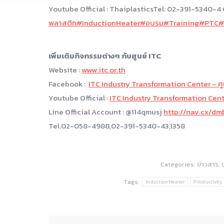
Youtube Official : ThaiplasticsTel: 02-391-5340-4 
พลาสติก
#InductionHeater
#อบรม
#Training
#PTC
#
เพิ่มเติมกิจกรรมต่างๆ กับศูนย์ ITC
Website :
www.itc.or.th
Facebook :
ITC Industry Transformation Center – ศ
Youtube Official :
ITC Industry Transformation Cen
Line Official Account : @114qmusj
http://nav.cx/d
Tel.02-058-4988,02-391-5340-43,1358
Categories:
ข่าวสาร
,
Tags:
InductionHeater
Productivity