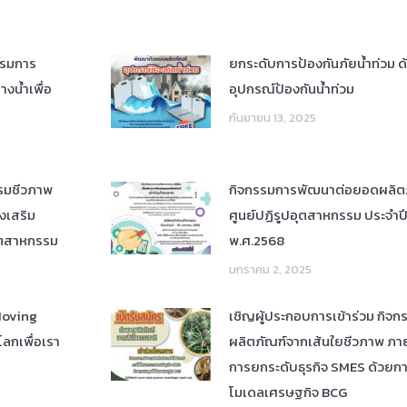
รรมการ
ยกระดับการป้องกันภัยน้ำท่วม 
งน้ำเพื่อ
อุปกรณ์ป้องกันน้ำท่วม
กันยายน 13, 2025
รมชีวภาพ
กิจกรรมการพัฒนาต่อยอดผลิตภ
งเสริม
ศูนย์ปฏิรูปอุตสาหกรรม ประจำ
ุตสาหกรรม
พ.ศ.2568
มกราคม 2, 2025
Moving
เชิญผู้ประกอบการเข้าร่วม กิจ
โลกเพื่อเรา
ผลิตภัณฑ์จากเส้นใยชีวภาพ ภา
การยกระดับธุรกิจ SMES ด้วยการ
โมเดลเศรษฐกิจ BCG