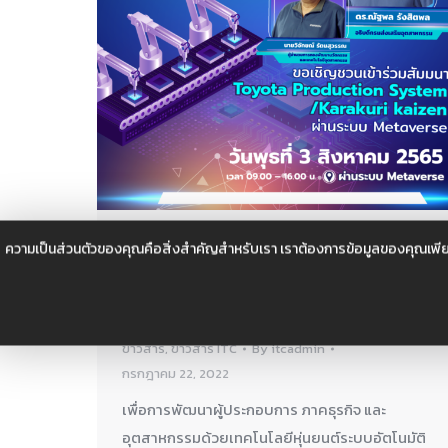
(ฟรี) สัมมนาTOYOTA PRODUCTION
ความเป็นส่วนตัวของคุณคือสิ่งสำคัญสำหรับเรา เราต้องการข้อมูลของคุณเพีย
SYSTEM/KARAKURI KAIZEN ผ่านระบบ
METAVERSE
ข่าวสาร
,
ข่าวสาร ITC
By
itcadmin
กรกฎาคม 22, 2022
เพื่อการพัฒนาผู้ประกอบการ ภาคธุรกิจ และ
อุตสาหกรรมด้วยเทคโนโลยีหุ่นยนต์ระบบอัตโนมัติ