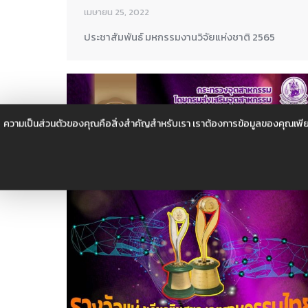
เมษายน 25, 2022
ประชาสัมพันธ์ มหกรรมงานวิจัยแห่งชาติ 2565
ความเป็นส่วนตัวของคุณคือสิ่งสำคัญสำหรับเรา เราต้องการข้อมูลของคุณเพีย