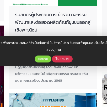
รับสมัครผู้ประกอบการเข้าร่วม กิจกรรม
พัฒนาและต่อยอดผลิตภัณฑ์ชุมชนออกสู่
เชิงพาณิชย์
ข่าวสาร
,
ข่าวสาร ITC
By
Web Admin
งเพื่อการประมวลผลที่จำเป็นต่อการให้บริการ โปรด ยินยอม ถ้าคุณยอมรับเงื่
กุมภาพันธ์ 23, 2022
ส่วนบุคคล
กิจกรรมพัฒนาและต่อยอดผลิตภัณฑ์ชุมชนออกสู่
ยอมรับ
ไม่ยอมรับ
เชิงพาณิชย์ภายใต้โครงการ 5.2-1 การยกระดับศูนย์
ปฏิรูปอุตสาหกรรมสู่ความยั่งยืนกองพัฒนา
นวัตกรรมและเทคโนโลยีอุตสาหกรรม กรมส่งเสริม
อุตสาหกรรมปีงบประมาณ 2565