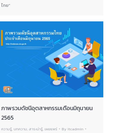
ไทย”
ภาพรวมดัชนีอุตสาหกรรมเดือนมิถุนายน
2565
ความรู้
,
บทความ
,
สาระน่ารู้
,
เผยแพร่
By
itcadmin