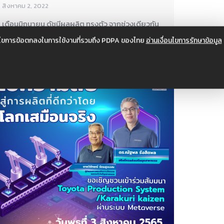
สิงหาคม 2, 2022
เดือนมิถุนายน ดัชนีผลผลิต ทรงตัว จากช่วงเดียวกัน
ของปีก่อน (YoY) -0.08%
อนไขการข้อตกลงในการใช้งานที่รวมถึง PDPA ของไทย
อ่านเงื่อนไขการรักษาข้อมูล