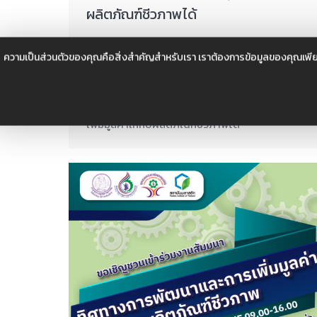
ผลิตภัณฑ์ชีวภาพได้
ความรู้
,
นวัตกรรม
,
บทความ
,
สาระน่ารู้
By
itcadmin
ความเป็นส่วนตัวของคุณคือสิ่งสำคัญสำหรับเรา เราต้องการข้อมูลของคุณเพีย
กันยายน 2, 2022
ซองชีวภาพ บรรจุน้ำตาลอ้อยธรรมชาติ สำหรับร้าน
คาเฟ่แบบ TAKE A WAY ให้นักดื่มกาแฟรักษ์โลกและ
เพิ่มมูลค่าให้กับผลิตภัณฑ์ชีวภาพได้