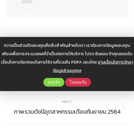
Post
ความเป็นส่วนตัวของคุณคือสิ่งสำคัญสำหรับเรา เราต้องการข้อมูลของคุณ
PREVIOUS
navigation
เพียงเพื่อการประมวลผลที่จำเป็นต่อการให้บริการ โปรด ยินยอม ถ้าคุณยอมรับ
ประชาสัมพันธ์ สัมมนา SUSTAINABILITY THE
เงื่อนไขการข้อตกลงในการใช้งานที่รวมถึง PDPA ของไทย
อ่านเงื่อนไขการรักษา
NEXT ROLE AND CHALLENGES FOR PLASTIC
Previous
ข้อมูลส่วนบุคคล
PACKAGING : ‘พลาสติกรีไซเคิล’ กับบทบาทใหม่ที่
post:
ยอมรับ
ไม่ยอมรับ
ท้าทายในบรรจุภัณฑ์อาหาร
NEXT
ภาพรวมดัชนีอุตสาหกรรมเดือนกันยายน 2564
Next
post: