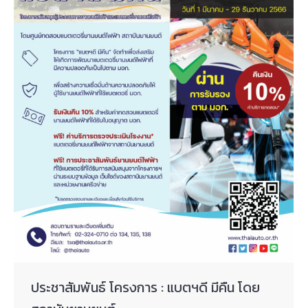
ประชาสัมพันธ์ โครงการ : แบตฯดี มีคืน โดย