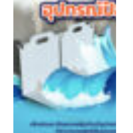
กิจ
การ
อุป
ป้อง
พิบั
ทางน
รองร
อุทก
ของ
ประ
พฤศจ
13, 