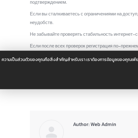
подтверждением.
Если вы сталкиваетесь с ограничениями на доступ
неудобств.
Не забывайте проверять стабильность интернет-со
Если после всех проверок регистрация по-прежнем
процесс открытия аккаунта.
ความเป็นส่วนตัวของคุณคือสิ่งสำคัญสำหรับเรา เราต้องการข้อมูลของคุณเพีย
Author:
Web Admin