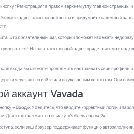
нопку “Регистрация” в правом верхнем углу главной страницы и 
кажите адрес электронной почты и придумайте надежный пароль.
сти.
айта. Это обязательный шаг, который поможет избежать недораз
трироваться”. На ваш электронный адрес придет письмо с подтв
После входа вы сможете продолжить настраивать свой профиль и 
держки через чат на сайте или по указанным контактам. Они пом
ой аккаунт Vavada
кнопку
«Вход»
. Убедитесь, что вводите корректный логин и пар
ыли. Для этого нажмите на ссылку
«Забыли пароль?»
.
ступа, если ваш браузер поддерживает функцию автозаполнения.