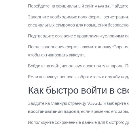
Перейдите на официальный сайт Vavada. Найдите к
Заполните необходимые поля формы регистрации. У
специальных символов для повышения безопасно
Подтвердите согласие с правилами и условиями с
После заполнения формы нажмите кнопку “Зарегис
чтобы активировать аккаунт.
Войдите на сайт, используя свою почту и пароль. 
Если возникнут вопросы, обратитесь в службу под
Как быстро войти в св
Зайдите на главную страницу Vavada и выберите 
восстановления пароля
, если временно его заб
Используйте сохраненные данные для быстрого до