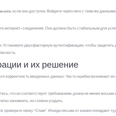
vada, если оно доступно. Войдите через него с теми же данными,
те интернет-соединение. Оно должно быть стабильным для успеш
си. Установите двухфакторную аутентификацию, чтобы защитить 
пасность.
рации и их решение
рьте корректность введенных данных. Часто ошибки возникают и
есь, что он соответствует требованиям: длина не менее восьми 
егко запомнить, но сложно угадать.
, проверьте папку “Спам”. Иногда письма от казино попадают ту