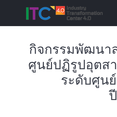
กิจกรรมพัฒนาส
ศูนย์ปฏิรูปอุต
ระดับศูนย
ป