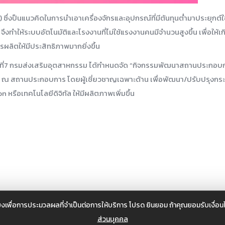
ึ่งป็นแนวคิดในการนำเอาเครื่องจักรและอุปกรณ์ที่มีต้นทุนต่ำมาประยุกต์
 จึงทำให้ระบบอัตโนมัติและโรงงานที่ไม่ใช้แรงงานคนมีจำนวนสูงขึ้น เพื่อให
ผลิตให้มีประสิทธิภาพมากยิ่งขึ้น
ที่7 กรมส่งเสริมอุตสาหกรรม ได้กำหนดจัด “กิจกรรมพัฒนาสถานประกอบก
ลึก ณ สถานประกอบการ โดยผู้เชี่ยวชาญเฉพาะด้าน เพื่อพัฒนา/ปรับปรุงกร
รือเทคโนโลยีดิจิทัล ให้มีผลิตภาพเพิ่มขึ้น
งเพื่อการประมวลผลที่จำเป็นต่อการให้บริการ โปรด ยินยอม ถ้าคุณยอมรับเงื่
ส่วนบุคคล