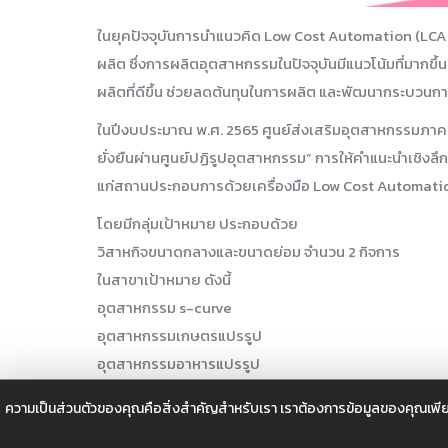
ในยุคปัจจุบันการนำแนวคิด Low Cost Automation (LCA) ซ
ผลิต ซึ่งการผลิตอุตสาหกรรมในปัจจุบันมีแนวโน้มที่มากขึ้น
ผลิตที่ดีขึ้น ช่วยลดต้นทุนในการผลิต และพัฒนากระบวนการ
ในปีงบประมาณ พ.ศ. 2565 ศูนย์ส่งเสริมอุตสาหกรรมภาค
ยั่งยืนผ่านศูนย์ปฏิรูปอุตสาหกรรม” การให้คำแนะนำเชิง
แก่สถานประกอบการด้วยเครื่องมือ Low Cost Automation ห
โดยมีกลุ่มเป้าหมาย ประกอบด้วย
วิสาหกิจขนาดกลางและขนาดย่อม จำนวน 2 กิจการ
ในสาขาเป้าหมาย ดังนี้
อุตสาหกรรม s-curve
อุตสาหกรรมเกษตรแปรรูป
อุตสาหกรรมอาหารแปรรูป
อุตสาหกรรมเครื่องใช้ไฟฟ้าและอิเล็กทรอนิกส์
ความเป็นส่วนตัวของคุณคือสิ่งสำคัญสำหรับเรา เราต้องการข้อมูลของคุณเพีย
อุตสาหกรรมยางและผลิตภัณฑ์ยาง
อุตสาหกรรมเซรามิคและแก้ว