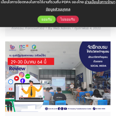
เงื่อนไขการข้อตกลงในการใช้งานที่รวมถึง PDPA ของไทย
อ่านเงื่อนไขการรักษา
หนึ่งสิ่งที่สำคัญไม่แพ้ไปกว่ากันและยังถือเป็นเครื่องมือ
ข้อมูลส่วนบุคคล
สำคัญของธุรกิจคือ การพัฒนาผลิตภัณฑ์ด้วยนวัตกรรมที่
จะช่วยตอบโจทย์ความต้องการของตลาดและผู้บริโภค
ยอมรับ
ไม่ยอมรับ
กิจกรรม
,
กิจกรรมทั่วไป
By
Web Admin
กุมภาพันธ์ 4, 2022