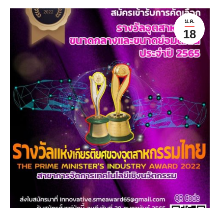
ม.ค.
18