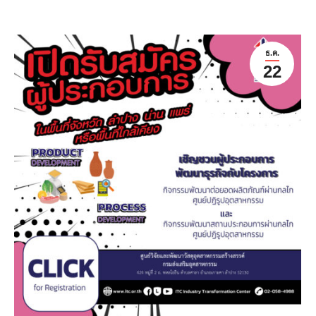
ธ.ค.
22