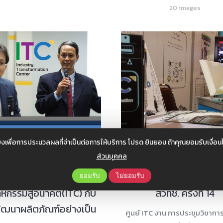
20 images
งเพื่อการประมวลผลที่จำเป็นต่อการให้บริการ โปรด ยินยอม ถ้าคุณยอมรับเงื่
ส่วนบุคคล
กรรมสัมมนา ศูนย์ปฏิรูป
ศูนย์ ITC งาน การประชุมว
ยอมรับ
ไม่ยอมรับ
หกรรมสู่อนาคต(ITC) กับ
สวทช. ครั้งที่ 14
ัฒนาผลิตภัณฑ์อย่างเป็น
ศูนย์ ITC งาน การประชุมวิชากา