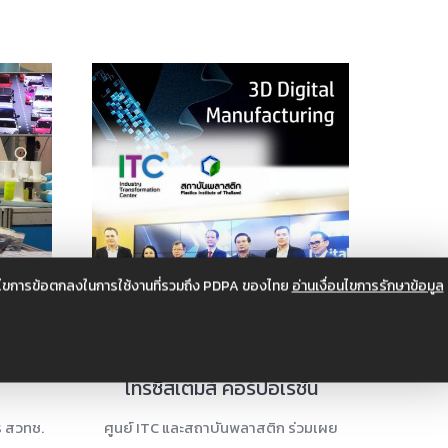
อนไขการข้อตกลงในการใช้งานที่รวมถึง PDPA ของไทย
อ่านเงื่อนไขการรักษาข้อมูล
ิชาการ
Digital Manufacturing By เม
โทรซิสเต็มส์ คอร์ปอเรชั่น
ร สวทช.
ศูนย์ ITC และสถาบันพลาสติก ร่วมเผย