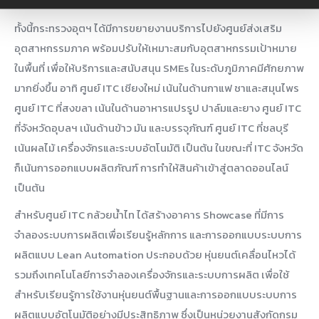
สู่ Thailand 4.0 อย่างเป็นรูปธรรม
ทั้งนี้กระทรวงอุตฯ ได้มีการขยายงานบริการไปยังศูนย์ส่งเสริม
อุตสาหกรรมภาค พร้อมปรับให้เหมาะสมกับอุตสาหกรรมเป้าหมาย
ในพื้นที่ เพื่อให้บริการและสนับสนุน SMEs ในระดับภูมิภาคมีศักยภาพ
มากยิ่งขึ้น อาทิ ศูนย์ ITC เชียงใหม่ เน้นในด้านกาแฟ ชาและสมุนไพร
ศูนย์ ITC ที่สงขลา เน้นในด้านอาหารแปรรูป ปาล์มและยาง ศูนย์ ITC
ที่จังหวัดอุบลฯ เน้นด้านข้าว มัน และบรรจุภัณฑ์ ศูนย์ ITC ที่ชลบุรี
เน้นผลไม้ เครื่องจักรและระบบอัตโนมัติ เป็นต้น ในขณะที่ ITC จังหวัด
ก็เน้นการออกแบบผลิตภัณฑ์ การทำให้สินค้าเข้าสู่ตลาดออนไลน์
เป็นต้น
สำหรับศูนย์ ITC กล้วยน้ำไท ได้สร้างอาคาร Showcase ที่มีการ
จำลองระบบการผลิตเพื่อเรียนรู้หลักการ และการออกแบบระบบการ
ผลิตแบบ Lean Automation ประกอบด้วย หุ่นยนต์เคลื่อนไหวได้
รวมถึงเทคโนโลยีการจำลองเครื่องจักรและระบบการผลิต เพื่อใช้
สำหรับเรียนรู้การใช้งานหุ่นยนต์พื้นฐานและการออกแบบระบบการ
ผลิตแบบอัตโนมัติอย่างมีประสิทธิภาพ ซึ่งเป็นหน่วยงานสังกัดกรม