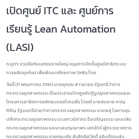
เปิดศูนย์ ITC และ ศูนย์การ
เรียนรู้ Lean Automation
(LASI)
ก.อุตฯ ร่วมมือกับเอกชนรายใหญ่ หนุนการจัดตั้งศูนย์สาธิตระบบ
การผลิตยุคใหม่ เพื่อพัฒนาศักยภาพ SMEs ไทย
วันนี้ (11 พฤษภาคม 2561) นายอุตตม สาวนายน รัฐมตรีว่าการ
กระทรวงอุตสาหกรรม เป็นประธานเปิดศูนย์ปฏิรูปอุตสาหกรรมและ
โครงการสาธิตการผลิตแบบออโตเมชั่น โดยมี นายสมชาย หาญ
หิรัญ รัฐมนตรีช่วยว่าการกระทรวงอุตสาหกรรม นายพสุ โลหารชุน
ปลัดกระทรวงอุตสาหกรรม นางสาวนิสากร จึงเจริญธรรม รองปลัด
กระทรวงอุตสาหกรรม และนางเบญจมาพร เอกฉัตร์ ผู้ตรวจราชการ
กระทรวงอุตสาหกรรม นายกอบชัย สังสิทธิสวัสดิ์ อธิบดี
กรมส่ง