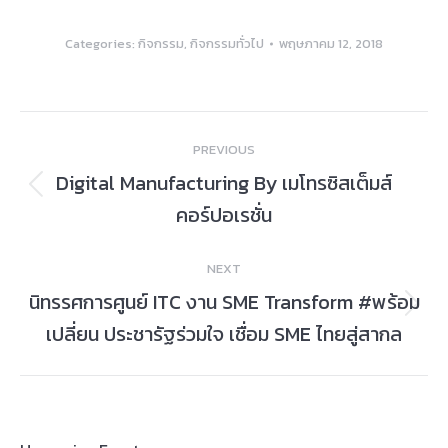
Categories:
กิจกรรม
,
กิจกรรมทั่วไป
พฤษภาคม 12, 2018
Album
PREVIOUS
navigation
Digital Manufacturing By เมโทรซิสเต็มส์
Previous
คอร์ปอเรชั่น
album:
NEXT
นิทรรศการศูนย์ ITC งาน SME Transform #พร้อม
Next
เปลี่ยน ประชารัฐร่วมใจ เชื่อม SME ไทยสู่สากล
album: