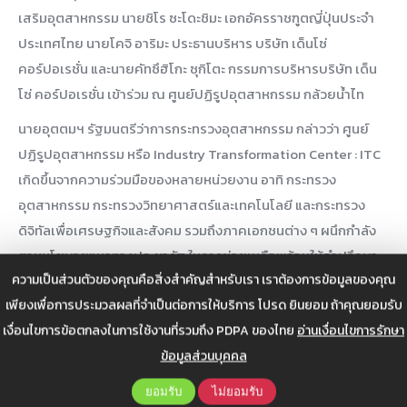
เสริมอุตสาหกรรม นายชิโร ซะโดะชิมะ เอกอัครราชฑูตญี่ปุ่นประจำ
ประเทศไทย นายโคจิ อาริมะ ประธานบริหาร บริษัท เด็นโซ่
คอร์ปอเรชั่น และนายคัทซึฮิโกะ ซุกิโตะ กรรมการบริหารบริษัท เด็น
โซ่ คอร์ปอเรชั่น เข้าร่วม ณ ศูนย์ปฏิรูปอุตสาหกรรม กล้วยน้ำไท
นายอุตตมฯ รัฐมนตรีว่าการกระทรวงอุตสาหกรรม กล่าวว่า ศูนย์
ปฏิรูปอุตสาหกรรม หรือ Industry Transformation Center : ITC
เกิดขึ้นจากความร่วมมือของหลายหน่วยงาน อาทิ กระทรวง
อุตสาหกรรม กระทรวงวิทยาศาสตร์และเทคโนโลยี และกระทรวง
ดิจิทัลเพื่อเศรษฐกิจและสังคม รวมถึงภาคเอกชนต่าง ๆ ผนึกกำลัง
ตามนโยบายแนวทางประชารัฐ ในการช่วยเหลือพร้อมให้คำปรึกษา
ความเป็นส่วนตัวของคุณคือสิ่งสำคัญสำหรับเรา เราต้องการข้อมูลของคุณ
แนะนำแนวทางธุรกิจ การวิจัยเชิงพาณิชย์ การออกแบบและการผลิต
เพียงเพื่อการประมวลผลที่จำเป็นต่อการให้บริการ โปรด ยินยอม ถ้าคุณยอมรับ
รวมทั้ง ด้านการเงิน ตลอดจนการบ่มเพาะผู้ประกอบการให้สามารถ
เงื่อนไขการข้อตกลงในการใช้งานที่รวมถึง PDPA ของไทย
อ่านเงื่อนไขการรักษา
ปรับเปลี่ยนไปสู่การดำเนินธุรกิจ และการพัฒนาสินค้าได้อย่างมี
ข้อมูลส่วนบุคคล
ประสิทธิภาพ เพื่อช่วยให้ SMEs สามารถปรับตัวและพร้อมรับมือกับ
การเปลี่ยนแปลง ในยุคดิจิทัลและพัฒนาให้ผู้ประกอบการไทยก้าวไป
ยอมรับ
ไม่ยอมรับ